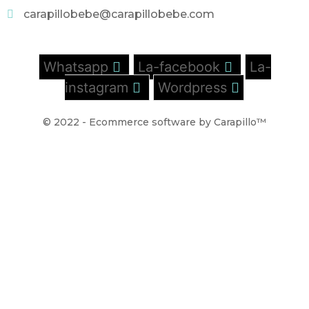
carapillobebe@carapillobebe.com
Whatsapp
La-facebook
La-
instagram
Wordpress
© 2022 - Ecommerce software by Carapillo™