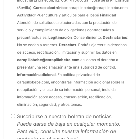
industrial El Malecón, 92. C.P.: 41300, San José de la Rinconada
(Sevilla).
Correo electrónico
: carapillobebe@carapillobebe.com
Actividad
: Puericultura y artículos para el bebé
Finalidad
:
Atención de solicitudes relacionadas con la prestación del
servicio y cumplimiento de obligaciones contractuales y
precontractuales.
Legitimación
: Consentimiento.
Destinatarios
:
No se ceden a terceros.
Derechos
: Podrás ejercer tus derechos
de acceso, rectificación, limitación y suprimir los datos en
carapillobebe@carapillobebe.com
así como el derecho a
presentar una reclamación ante una autoridad de control.
Información adicional
: En
política privacidad
de
carapillobebe.com, encontrarás información adicional sobre la
recopilación y el uso de su información personal, incluida
información sobre acceso, conservación, rectificación,
eliminación, seguridad, y otros temas.
Suscribirse a nuestro boletín de noticias
Puede darse de baja en cualquier momento.
Para ello, consulte nuestra información de
contacto en el aviso legal.