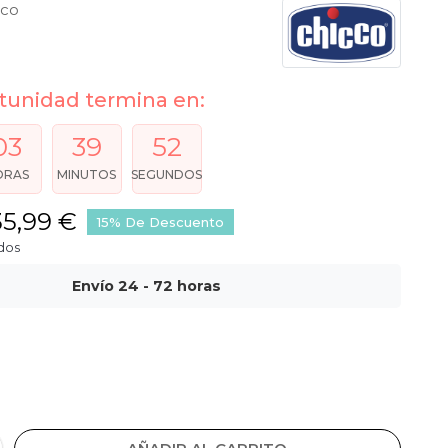
cco
tunidad termina en:
03
39
51
ORAS
MINUTOS
SEGUNDOS
35,99 €
15% De Descuento
dos
Envío 24 - 72 horas
Re-Lux