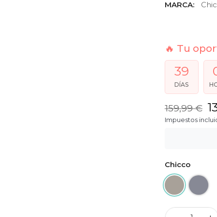
MARCA:
Chi
🔥 Tu opor
39
DÍAS
H
1
159,99 €
Impuestos inclui
Chicco
Dune Re-Lux
Stone 