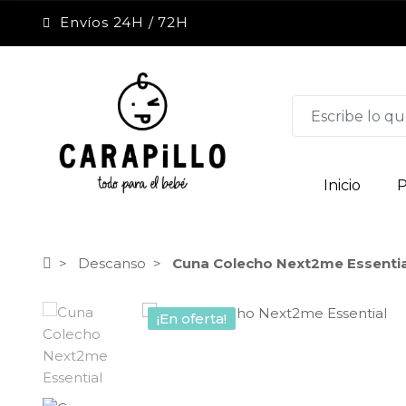
Envíos 24H / 72H
Inicio
P
Descanso
Cuna Colecho Next2me Essentia
¡En oferta!