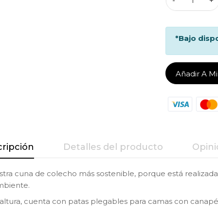
-
+
*Bajo disp
Añadir A M
ripción
Detalles del producto
Opini
ra cuna de colecho más sostenible, porque está realizada c
ambiente.
e altura, cuenta con patas plegables para camas con canapé 