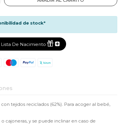
AÑADIR AL CARRITO
onibilidad de stock*
i Lista De Nacimiento
ones
on tejidos reciclados (62%). Para acoger al bebé,
o cajoneras, y se puede inclinar en caso de