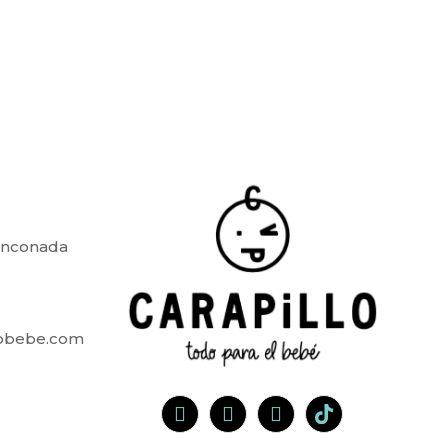
Rinconada
lobebe.com