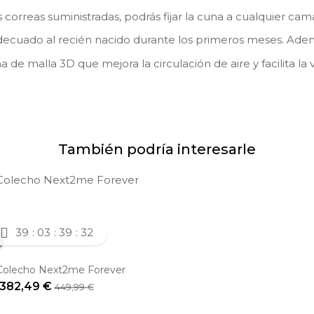
las correas suministradas, podrás fijar la cuna a cualquier cam
adecuado al recién nacido durante los primeros meses. Adem
de malla 3D que mejora la circulación de aire y facilita la 
También podría interesarle
Lux
ne Re-Lux
39
03
39
31
Colecho Next2me Forever
382,49 €
449,99 €