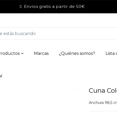
Envíos gratis a partir de 50€
roductos
Marcas
¿Quiénes somos?
Lista
l
Cuna Col
Anchura 98,5 cm