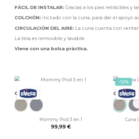
FÁCIL DE INSTALAR:
Gracias a los pies retráctiles y 
COLCHÓN:
Incluido con la cuna, para dar el apoyo 
CIRCULACIÓN DEL AIRE:
La cuna cuenta con ventana 
La tela es removible y lavable.
Viene con una bolsa práctica.
-15%
Chicco
Chicco
Dune Re-Lux
Stone Re-Lux
Dune Re-
Sto
Mommy Pod 3 en 1
Cuna 
99,99 €