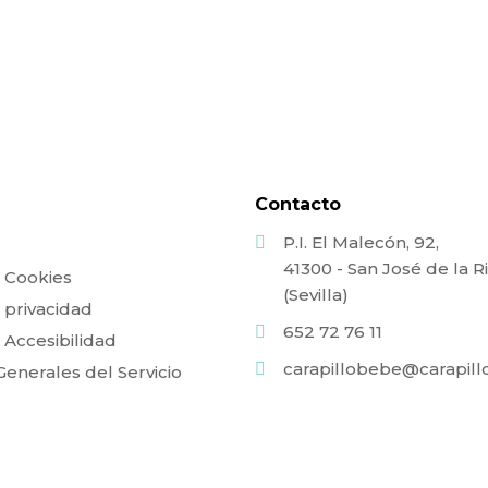
Contacto
P.I. El Malecón, 92,
l
41300 - San José de la 
e Cookies
(Sevilla)
e privacidad
652 72 76 11
e Accesibilidad
carapillobebe@carapil
enerales del Servicio