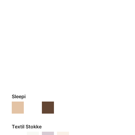
Sleepi
Natural
Blanco
Marrón Cálido
Textil Stokke