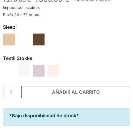
Impuestos incluidos
Envío 24 - 72 horas
Sleepi
Natural
Blanco
Marrón Cálido
Textil Stokke
Blanco
Gris Abanicos
Lavanda
Flower Ecru
AÑADIR AL CARRITO
*Bajo disponibilidad de stock*