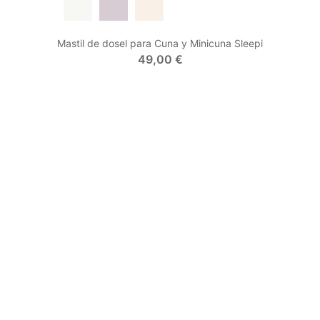
Blanco
Gris Abanicos
Lavanda
Flower Ecru
Mastil de dosel para Cuna y Minicuna Sleepi
49,00 €