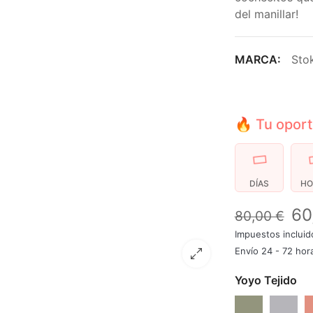
del manillar!
MARCA:
Sto
🔥 Tu oport
DÍAS
HO
60
80,00 €
Impuestos incluid
Envío 24 - 72 hor
Yoyo Tejido
Verde Oliva
Stone
G