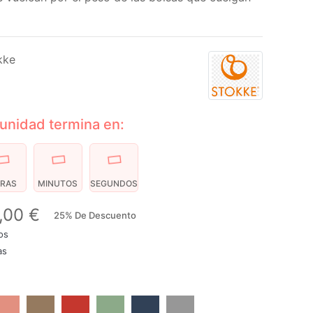
kke
unidad termina en:
RAS
MINUTOS
SEGUNDOS
,00 €
25% De Descuento
os
as
inger
Toffee
Rojo
Peppermint
Azul Marino
Gris