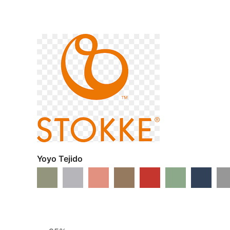
Yoyo Tejido
Verde Oliva
Stone
Ginger
Toffee
Rojo
Peppermint
Azul Mari
Gri