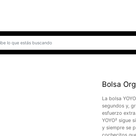
Bolsa Org
La bolsa YOYO 
segundos y, gr
esfuerzo extra
YOYO² sigue si
y siempre se p
cochecitos que