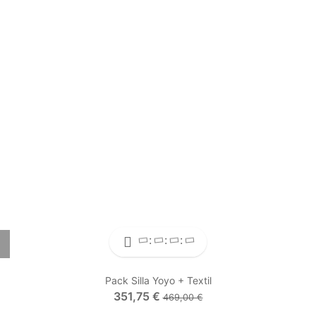
no
s
Pack Silla Yoyo + Textil
351,75 €
469,00 €