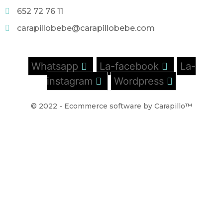
652 72 76 11
carapillobebe@carapillobebe.com
Whatsapp
La-facebook
La-
instagram
Wordpress
© 2022 - Ecommerce software by Carapillo™