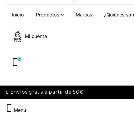
Inicio
Productos
Marcas
¿Quiénes so
Mi cuenta
0
Envíos gratis a partir de 50€
Menú