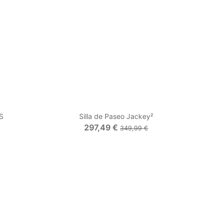
 S
Silla de Paseo Jackey²
297,49 €
349,99 €