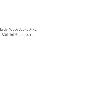
illa de Paseo Jackey² XL
339,99 €
399,99 €