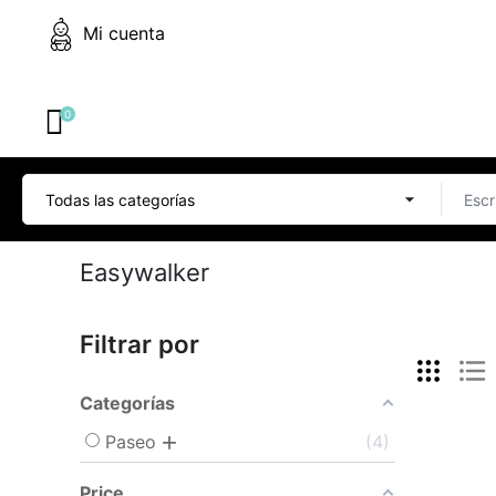
Mi cuenta
0
Easywalker
Filtrar por
Categorías
Paseo
4
Price