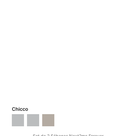
Chicco
Dark Grey
Grey Mist
Desert Taupe
Set de 2 Sábanas Next2me Forever