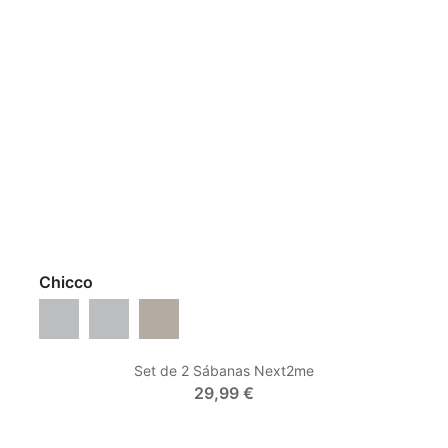
Chicco
Dark Grey
Grey Mist
Desert Taupe
Set de 2 Sábanas Next2me
29,99 €