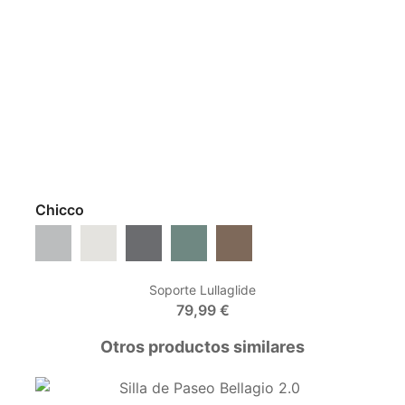
Chicco
Lunar Rock
Amber Glow
Black Satin
Fir Tree
Caramel
Soporte Lullaglide
79,99 €
Otros productos similares