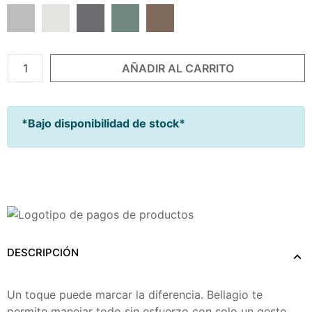
Lunar Rock
Amber Glow
Black Satin
Fir Tree
Caramel
AÑADIR AL CARRITO
*Bajo disponibilidad de stock*
Añadir A Mi Lista De Nacimiento
DESCRIPCIÓN
Un toque puede marcar la diferencia. Bellagio te
permite manejar todo sin esfuerzo con solo un gesto.